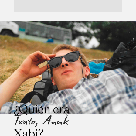
¿Quién era
Txato, Anuk
Xabi?