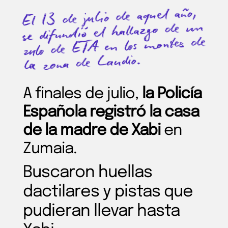
El 13 de julio de aquel año,
se difundió el hallazgo de un
zulo de ETA en los montes de
la zona de Laudio.
A finales de julio,
la Policía
Española registró la casa
de la madre de Xabi
en
Zumaia.
Buscaron huellas
dactilares y pistas que
pudieran llevar hasta