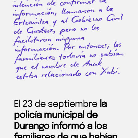
intención de confirmar la
información, llamaron a la
Ertzaintza y al Gobierno Civil
de Gasteiz, pero no les
facilitaron ninguna
información. Por entonces, los
familiares todavía no sabían
Anuk
que el nombre de
estaba relacionado con Xabi.
El 23 de septiembre
la
policía municipal de
Durango informó a los
familiares de que habían