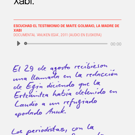
Xabi.
ESCUCHAD EL TESTIMONIO DE MAITE GOLMAIO, LA MADRE DE
XABI
DOCUMENTAL ‘ANUKEN EGIA’, 2011 (AUDIO EN EUSKERA)
Reproductor
00:00
de
audio
El 29 de agosto recibieron
una llamada en la redacción
diciendo que la
Egin
de
Ertzaintza había detenido en
Laudio a un refugiado
.
Anuk
apodado
Los periodistas, con la