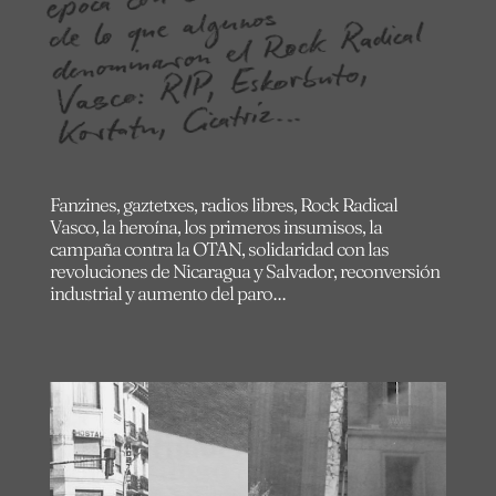
de lo que algunos
denominaron el Rock Radical
RIP, Eskorbuto,
…
Fanzines, gaztetxes, radios libres, Rock Radical
Vasco, la heroína, los primeros insumisos, la
campaña contra la OTAN, solidaridad con las
revoluciones de Nicaragua y Salvador, reconversión
industrial y aumento del paro…