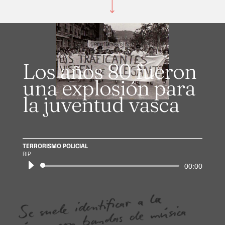
Los años 80 fueron
una explosión para
la juventud vasca
TERRORISMO POLICIAL
RIP
Reproductor
00:00
de
audio
Se suele identificar a la
época con bandas de
Vasco:
Kortatu, Cicatriz
música